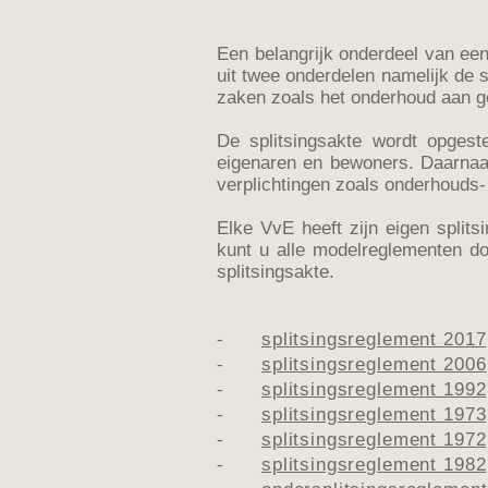
Een belangrijk onderdeel van een
uit twee onderdelen namelijk de 
zaken zoals het onderhoud aan g
De splitsingsakte wordt opgest
eigenaren en bewoners. Daarnaas
verplichtingen zoals onderhouds-
Elke VvE heeft zijn eigen splits
kunt u alle modelreglementen d
splitsingsakte.
⁃
splitsingsreglement 2017
⁃
splitsingsreglement 2006
⁃
splitsingsreglement 1992
⁃
splitsingsreglement 1973
⁃
splitsingsreglement 1972
⁃
splitsingsreglement 1982