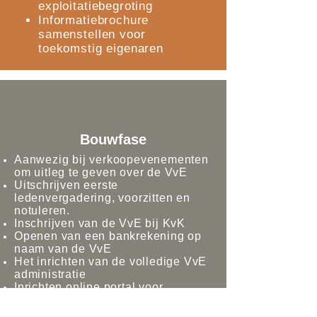
exploitatiebegroting
Informatiebrochure
samenstellen voor
toekomstig eigenaren
Bouwfase
Aanwezig bij verkoopevenementen
om uitleg te geven over de VvE
Uitschrijven eerste
ledenvergadering, voorzitten en
notuleren.
Inschrijven van de VvE bij KvK
Openen van een bankrekening op
naam van de VvE
Het inrichten van de volledige VvE
administratie
Inrichten online portal voor
toekomstig bewoners waar alle
relevante VvE stukken over de VvE