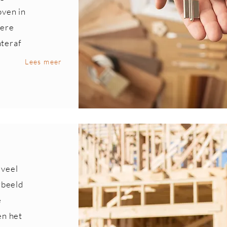
oven in
dere
hteraf
Lees meer
 veel
rbeeld
e
en het