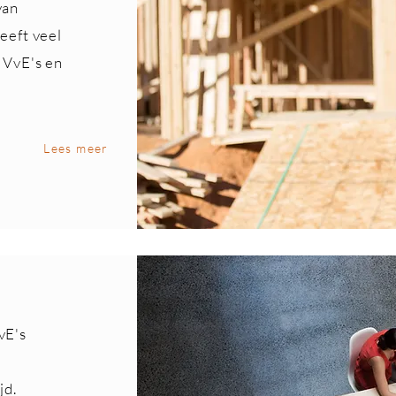
van
eeft veel
 VvE's en
Lees meer
vE's
jd.