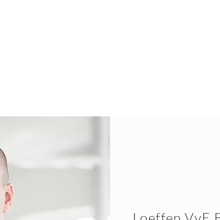
Samen zetten wij een koers uit
voor uw VvE.
Loeffen VvE 