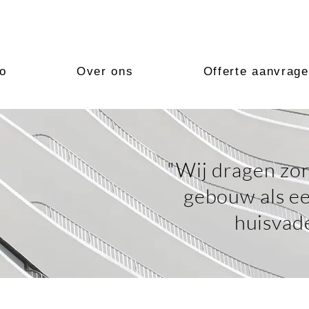
io
Over ons
Offerte aanvrag
"Wij dragen zo
gebouw als e
huisvade