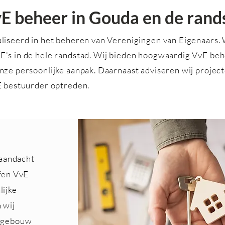
 beheer in Gouda en de rand
liseerd in het beheren van Verenigingen van Eigenaars. W
E's in de hele randstad. Wij bieden hoogwaardig VvE be
nze persoonlijke aanpak.
​
Daarnaast adviseren wij project
vE bestuurder optreden.
aandacht
ffen VvE
lijke
 wij
w gebouw