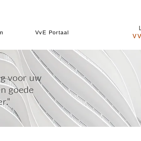
en
VvE Portaal
rg voor uw
en goede
r."