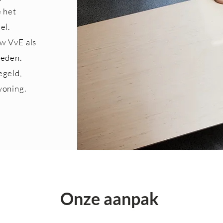
e het
el.
w VvE als
reden.
egeld,
woning.
Onze aanpak