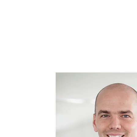
Wij gaan
moeilijke
gesprekken
niet uit de weg.